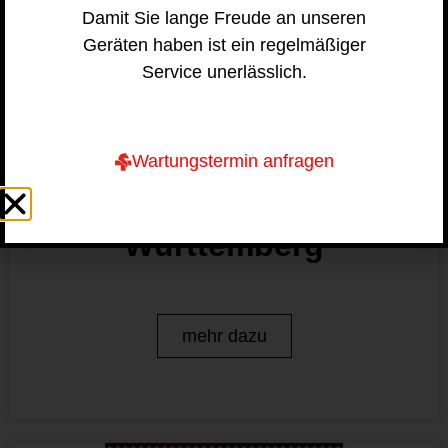
Damit Sie lange Freude an unseren
Geräten haben ist ein regelmäßiger
Service unerlässlich.
Messen
Wartungstermin anfragen
VetMed –
Tiermedizintage Baden-
Württemberg
mehr dazu