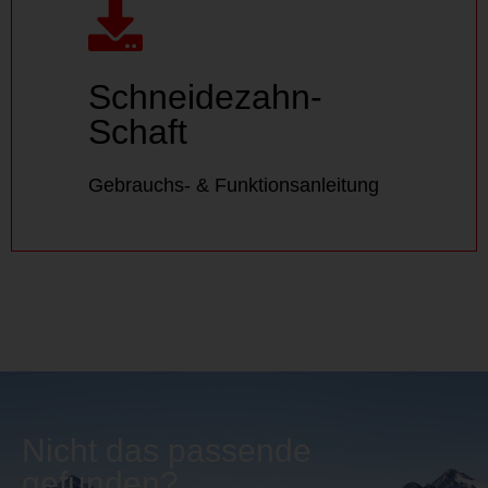
Schneidezahn-
Schaft
Schneidezahn-
Gebrauchs- & Funktionsanleitung
Schaft
DOWNLOAD
Gebrauchs- & Funktionsanleitung
Nicht das passende
gefunden?