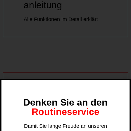
anleitung
DOWNLOAD
Alle Funktionen im Detail erklärt
Scheibenwechsel
Denken Sie an den
Routineservice
Anleitung und Tipps
Scheibenwechsel
Damit Sie lange Freude an unseren
DOWNLOAD