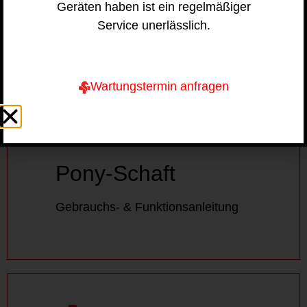
Anleitung und Tipps
Geräten haben ist ein regelmäßiger
Service unerlässlich.
Wartungstermin anfragen
Pony-Schaft
Gebrauchs- & Funktionsanleitung
Pony-Schaft
DOWNLOAD
Gebrauchs- & Funktionsanleitung