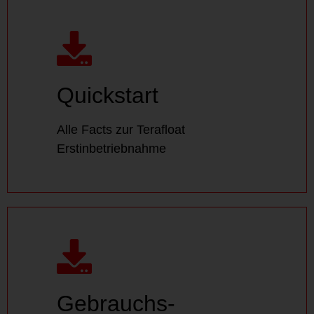
Quickstart
Alle Facts zur Terafloat
Quickstart
Erstinbetriebnahme
Alle Facts zur Terafloat
DOWNLOAD
Erstinbetriebnahme
Gebrauchs-
anleitung
Gebrauchs-
Alle Funktionen im Detail erklärt